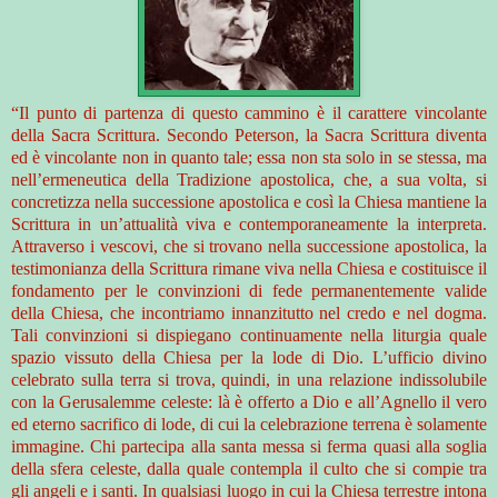
“Il punto di partenza di questo cammino è il carattere vincolante
della Sacra Scrittura. Secondo Peterson, la Sacra Scrittura diventa
ed è vincolante non in quanto tale; essa non sta solo in se stessa, ma
nell’ermeneutica della Tradizione apostolica, che, a sua volta, si
concretizza nella successione apostolica e così la Chiesa mantiene la
Scrittura in un’attualità viva e contemporaneamente la interpreta.
Attraverso i vescovi, che si trovano nella successione apostolica, la
testimonianza della Scrittura rimane viva nella Chiesa e costituisce il
fondamento per le convinzioni di fede permanentemente valide
della Chiesa, che incontriamo innanzitutto nel credo e nel dogma.
Tali convinzioni si dispiegano continuamente nella liturgia quale
spazio vissuto della Chiesa per la lode di Dio. L’ufficio divino
celebrato sulla terra si trova, quindi, in una relazione indissolubile
con la Gerusalemme celeste: là è offerto a Dio e all’Agnello il vero
ed eterno sacrifico di lode, di cui la celebrazione terrena è solamente
immagine. Chi partecipa alla santa messa si ferma quasi alla soglia
della sfera celeste, dalla quale contempla il culto che si compie tra
gli angeli e i santi. In qualsiasi luogo in cui la Chiesa terrestre intona