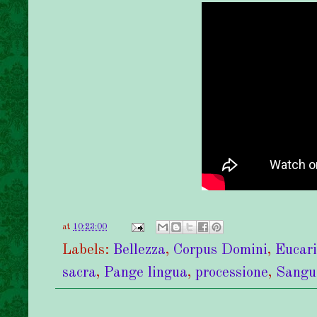
at
10:23:00
Labels:
Bellezza
,
Corpus Domini
,
Eucari
sacra
,
Pange lingua
,
processione
,
Sangue