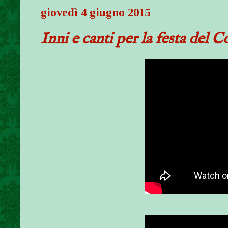
giovedì 4 giugno 2015
Inni e canti per la festa del