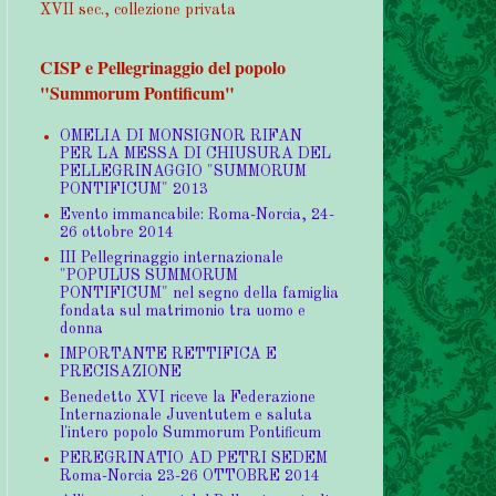
XVII sec., collezione privata
CISP e Pellegrinaggio del popolo
"Summorum Pontificum"
OMELIA DI MONSIGNOR RIFAN
PER LA MESSA DI CHIUSURA DEL
PELLEGRINAGGIO "SUMMORUM
PONTIFICUM" 2013
Evento immancabile: Roma-Norcia, 24-
26 ottobre 2014
III Pellegrinaggio internazionale
"POPULUS SUMMORUM
PONTIFICUM" nel segno della famiglia
fondata sul matrimonio tra uomo e
donna
IMPORTANTE RETTIFICA E
PRECISAZIONE
Benedetto XVI riceve la Federazione
Internazionale Juventutem e saluta
l'intero popolo Summorum Pontificum
PEREGRINATIO AD PETRI SEDEM
Roma-Norcia 23-26 OTTOBRE 2014