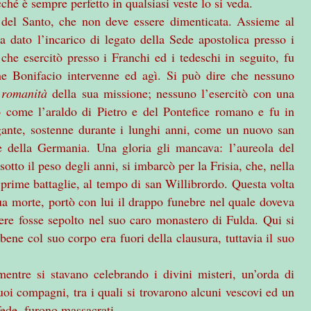
hé è sempre perfetto in qualsiasi veste lo si veda.
tà del Santo, che non deve essere dimenticata. Assieme al
va dato l’incarico di legato della Sede apostolica presso i
a che esercitò presso i Franchi ed i tedeschi in seguito, fu
 Bonifacio intervenne ed agì. Si può dire che nessuno
a
romanità
della sua missione; nessuno l’esercitò con una
ò come l’araldo di Pietro e del Pontefice romano e fu in
igante, sostenne durante i lunghi anni, come un nuovo san
se della Germania. Una gloria gli mancava: l’aureola del
otto il peso degli anni, si imbarcò per la Frisia, che, nella
 prime battaglie, al tempo di san Willibrordo. Questa volta
ua morte, portò con lui il drappo funebre nel quale doveva
ere fosse sepolto nel suo caro monastero di Fulda. Qui si
ene col suo corpo era fuori della clausura, tuttavia il suo
entre si stavano celebrando i divini misteri, un’orda di
uoi compagni, tra i quali si trovarono alcuni vescovi ed un
fede, furono massacrati.