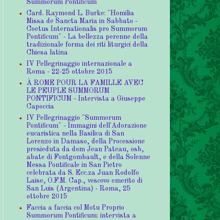
Summorum Pontificum
Card. Raymond L. Burke: "Homilia
Missa de Sancta Maria in Sabbato -
Coetus Internationalis pro Summorum
Pontificum" - La bellezza perenne della
tradizionale forma dei riti liturgici della
Chiesa latina
IV Pellegrinaggio internazionale a
Roma - 22-25 ottobre 2015
À ROME POUR LA FAMILLE AVEC
LE PEUPLE SUMMORUM
PONTIFICUM - Intervista a Giuseppe
Capoccia
IV Pellegrinaggio "Summorum
Pontificum" - Immagini dell'Adorazione
eucaristica nella Basilica di San
Lorenzo in Damaso, della Processione
presieduta da dom Jean Pateau, osb,
abate di Fontgombault, e della Solenne
Messa Pontificale in San Pietro
celebrata da S. Ecc.za Juan Rodolfo
Laise, O.F.M. Cap., vescovo emerito di
San Luis (Argentina) - Roma, 25
ottobre 2015
Faccia a faccia col Motu Proprio
Summorum Pontificum: intervista a