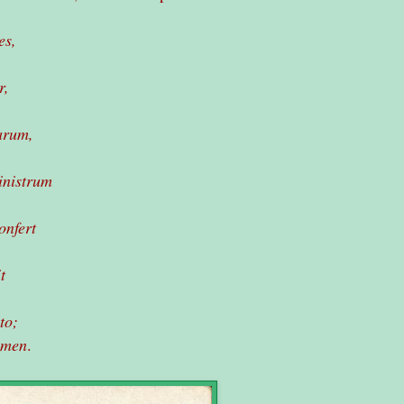
es,
r,
arum,
inistrum
onfert
t
to;
 Amen
.