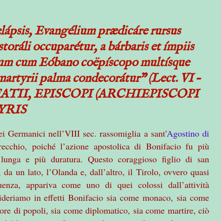
elápsis, Evangélium prædicáre rursus
toráli occuparétur, a bárbaris et ímpiis
ium cum Eóbano coëpíscopo multísque
martyrii palma condecorátur” (Lect. VI –
IFATII, EPISCOPI (ARCHIEPISCOPI
YRIS
ei Germanici nell’VIII sec. rassomiglia a sant’
Agostino di
arecchio, poiché l’azione apostolica di Bonifacio fu più
 lunga e più duratura. Questo coraggioso figlio di san
 da un lato, l’Olanda e, dall’altro, il Tirolo, ovvero quasi
uenza, appariva come uno di quei colossi dall’attività
ideriamo in effetti Bonifacio sia come monaco, sia come
ore di popoli, sia come diplomatico, sia come martire, ciò