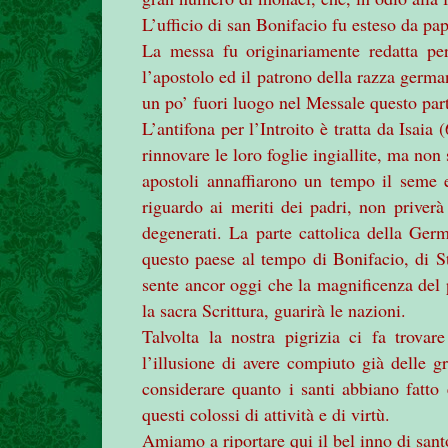
L’ufficio di san Bonifacio fu esteso da pa
La messa fu originariamente redatta per
l’apostolo ed il patrono della razza germa
un po’ fuori luogo nel Messale questo par
L’antifona per l’Introito è tratta da Isaia
rinnovare le loro foglie ingiallite, ma no
apostoli annaffiarono un tempo il seme 
riguardo ai meriti dei padri, non priverà
degenerati. La parte cattolica della Ger
questo paese al tempo di Bonifacio, di S
sente ancor oggi che la magnificenza del 
la sacra Scrittura, guarirà le nazioni.
Talvolta la nostra pigrizia ci fa trova
l’illusione di avere compiuto già delle g
considerare quanto i santi abbiano fatto e
questi colossi di attività e di virtù.
Amiamo a riportare qui il bel inno di san