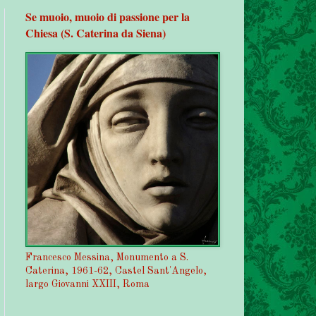
Se muoio, muoio di passione per la
Chiesa (S. Caterina da Siena)
Francesco Messina, Monumento a S.
Caterina, 1961-62, Castel Sant'Angelo,
largo Giovanni XXIII, Roma