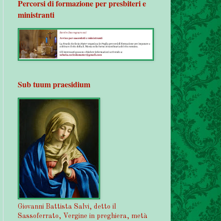
Percorsi di formazione per presbiteri e
ministranti
Sub tuum praesidium
Giovanni Battista Salvi, detto il
Sassoferrato, Vergine in preghiera, metà