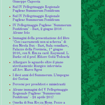
Giuseppe Capoccia
Sul IV Pellegrinaggio Regionale
Pugliese Summorum Pontificum
Sul IV Pellegrinaggio Regionale
Pugliese Summorum Pontificum
IV Pellegrinaggio Pugliese "Summorum
Pontificum" - Bari, 2 giugno 2016 -
Alcune foto
Immagini della presentazione del libro
"Con i sacramenti non si scherza" di
don Nicola Bux - Bari, Sala consiliare,
Palazzo della Provincia, 1° giugno
2016, con S. Em.za card. Raymond. L.
Burke ed il prof. Ettore Gotti Tedeschi
Allargare lo sguardo oltre il piano
strettamente liturgico: intervista
all'Avv. Marco Sgroi
I dieci anni del Summorum. L’impegno
dei Coetus
Percorsi per presbiteri e ministranti
Alcune immagini del V Pellegrinaggio
Regionale Pugliese "Summorum
Pontificum" - 24 aprile 2017
Omelia di Sua Ecc.za Mons. Pozzo a