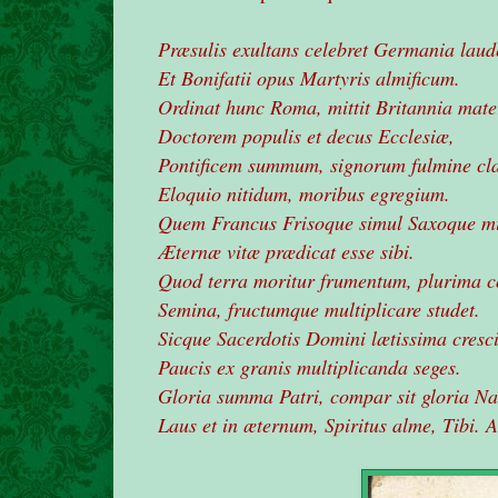
Præsulis exultans celebret Germania laud
Et Bonifatii opus Martyris almificum.
Ordinat hunc Roma, mittit Britannia mate
Doctorem populis et decus Ecclesiæ,
Pontificem summum, signorum fulmine cl
Eloquio nitidum, moribus egregium.
Quem Francus Frisoque simul Saxoque m
Æternæ vitæ prædicat esse sibi.
Quod terra moritur frumentum, plurima c
Semina, fructumque multiplicare studet.
Sicque Sacerdotis Domini lætissima cresci
Paucis ex granis multiplicanda seges.
Gloria summa Patri, compar sit gloria Na
Laus et in æternum, Spiritus alme, Tibi.