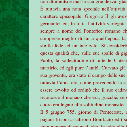
non diminuisce mai la sua grandezza, giacc
È tuttavia una nota speciale nell’attivi
carattere episcopale, Gregorio II gli ave
germanici ed, in tutta l’attività variegat
sempre a nome del Pontefice romano che
comprese meglio di lui a quell’epoca l
simile fede ed un tale zelo. Si consider
questa qualità che, sulle sue spalle di g
Paolo, la sollecitudine di tutte le Chie
martirio, ed egli pure l’ambì. Curvato già s
sua gioventù, era stato il campo delle sue
tuttavia l’apostolo, come prevedendo la s
essere avvolto ed ordinò che il suo cadav
riconosce il monaco che era, giacché, sebb
cuore era legato alla solitudine monastica.
Il 5 giugno 755, giorno di Pentecoste, m
pagani frisoni assalirono Bonifacio ed i s
gran numero di monaci, che, in odio alla 