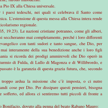
pa Pio IX alla Chiesa universale.
 i paesi tedeschi, nei quali si celebrava il Santo come
nica. L’estensione di questa messa alla Chiesa intera rende
ticolarismo regionale.
 (65, 19.23). Le nazioni cristiane potranno, come gli alberi,
n si seccheranno mai completamente, perché i loro differenti
evangelico con tanti sudori e tanto sangue, che Dio, per
 mai interamente della sua benedizione anche i loro figli
mania si ricorda dei prodigi ammirevoli che Dio operò in
turmio di Fulda, di Lullo di Magonza e di Willibrordo, e
passato è la garanzia di questa grazia futura, che, secondo
re troppo ardua la missione che c’è imposta, o ci nutre
randi cose per Dio. Per dissipare questi pensieri, bisogna
 sofferto, ed allora ci sentiremo tutti piccoli di fronte a
to Bonifacio, dovuto alla penna del beato Rabano Mauro: