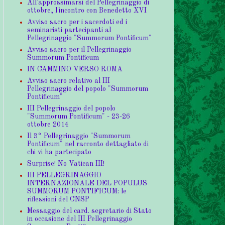
All'approssimarsi del Pellegrinaggio di
ottobre, l'incontro con Benedetto XVI
Avviso sacro per i sacerdoti ed i
seminaristi partecipanti al
Pellegrinaggio "Summorum Pontificum"
Avviso sacro per il Pellegrinaggio
Summorum Pontificum
IN CAMMINO VERSO ROMA
Avviso sacro relativo al III
Pellegrinaggio del popolo "Summorum
Pontificum"
III Pellegrinaggio del popolo
"Summorum Pontificum" - 23-26
ottobre 2014
Il 3° Pellegrinaggio "Summorum
Pontificum" nel racconto dettagliato di
chi vi ha partecipato
Surprise! No Vatican III!
III PELLEGRINAGGIO
INTERNAZIONALE DEL POPULUS
SUMMORUM PONTIFICUM: le
riflessioni del CNSP
Messaggio del card. segretario di Stato
in occasione del III Pellegrinaggio