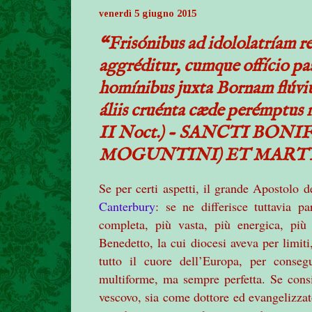
venerdì 5 giugno 2015
“Frisónibus ad idololatríam r
aggréditur, cumque offício pas
homínibus juxta Bornam flúv
áliis cruénta cæde perémptus 
II Noct.) - SANCTI BON
MOGUNTINI) ET MART
Se per certi aspetti, il grande Apostolo d
Canterbury
: se ne differisce tuttavia p
completa, più vasta, più energica, più
Benedetto, la cui diocesi aveva per limiti,
tutto il cuore dell’Europa, per conseg
multiforme, ma sempre perfetta. Se cons
vescovo, sia come dottore ed evangelizzat