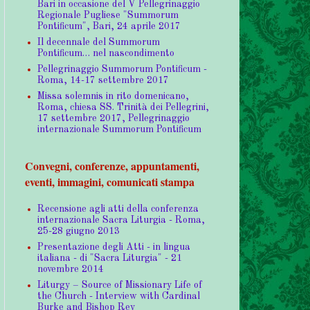
Bari in occasione del V Pellegrinaggio
Regionale Pugliese "Summorum
Pontificum", Bari, 24 aprile 2017
Il decennale del Summorum
Pontificum… nel nascondimento
Pellegrinaggio Summorum Pontificum -
Roma, 14-17 settembre 2017
Missa solemnis in rito domenicano,
Roma, chiesa SS. Trinità dei Pellegrini,
17 settembre 2017, Pellegrinaggio
internazionale Summorum Pontificum
Convegni, conferenze, appuntamenti,
eventi, immagini, comunicati stampa
Recensione agli atti della conferenza
internazionale Sacra Liturgia - Roma,
25-28 giugno 2013
Presentazione degli Atti - in lingua
italiana - di "Sacra Liturgia" - 21
novembre 2014
Liturgy – Source of Missionary Life of
the Church - Interview with Cardinal
Burke and Bishop Rey