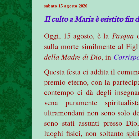
sabato 15 agosto 2020
Il culto a Maria è esistito fin 
Pasqua
Oggi, 15 agosto, è la
o
sulla morte similmente al Figl
della Madre di Dio
Corrisp
, in
Questa festa ci addita il comun
premio eterno, con la partecip
contempo ci dà degli insegna
vena puramente spirituali
ultramondani non sono solo deg
sono stati assunti presso Dio
luoghi fisici, non soltanto spir