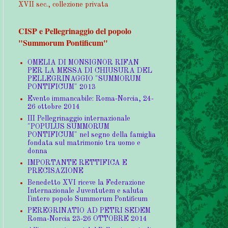
XVII sec., collezione privata
CISP e Pellegrinaggio del popolo
"Summorum Pontificum"
OMELIA DI MONSIGNOR RIFAN
PER LA MESSA DI CHIUSURA DEL
PELLEGRINAGGIO "SUMMORUM
PONTIFICUM" 2013
Evento immancabile: Roma-Norcia, 24-
26 ottobre 2014
III Pellegrinaggio internazionale
"POPULUS SUMMORUM
PONTIFICUM" nel segno della famiglia
fondata sul matrimonio tra uomo e
donna
IMPORTANTE RETTIFICA E
PRECISAZIONE
Benedetto XVI riceve la Federazione
Internazionale Juventutem e saluta
l'intero popolo Summorum Pontificum
PEREGRINATIO AD PETRI SEDEM
Roma-Norcia 23-26 OTTOBRE 2014