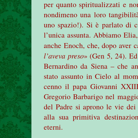
per quanto spiritualizzati e no
nondimeno una loro tangibilità
uno spazio!). Si è parlato di 
l’unica assunta. Abbiamo Elia,
anche Enoch, che, dopo aver 
l’aveva preso
» (Gen 5, 24). Ed
Bernardino da Siena – che an
stato assunto in Cielo al mom
cenno il papa Giovanni XXIII
Gregorio Barbarigo nel maggi
del Padre si aprono le vie dei 
alla sua primitiva destinazion
eterni.