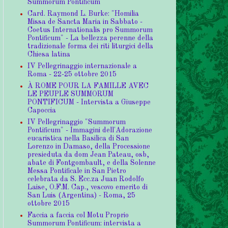
Summorum Pontificum
Card. Raymond L. Burke: "Homilia
Missa de Sancta Maria in Sabbato -
Coetus Internationalis pro Summorum
Pontificum" - La bellezza perenne della
tradizionale forma dei riti liturgici della
Chiesa latina
IV Pellegrinaggio internazionale a
Roma - 22-25 ottobre 2015
À ROME POUR LA FAMILLE AVEC
LE PEUPLE SUMMORUM
PONTIFICUM - Intervista a Giuseppe
Capoccia
IV Pellegrinaggio "Summorum
Pontificum" - Immagini dell'Adorazione
eucaristica nella Basilica di San
Lorenzo in Damaso, della Processione
presieduta da dom Jean Pateau, osb,
abate di Fontgombault, e della Solenne
Messa Pontificale in San Pietro
celebrata da S. Ecc.za Juan Rodolfo
Laise, O.F.M. Cap., vescovo emerito di
San Luis (Argentina) - Roma, 25
ottobre 2015
Faccia a faccia col Motu Proprio
Summorum Pontificum: intervista a