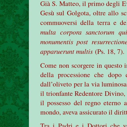
Già S. Matteo, il primo degli E
Gesù sul Golgota, oltre allo sc
commuoversi della terra e del
multa corpora sanctorum qui
monumentis post resurrection
apparuerunt multis
(Ps. 18, 7).
Come non scorgere in questo i
della processione che dopo q
dall’oliveto per la via luminos
il trionfante Redentore Divino,
il possesso del regno eterno a
mondo, aveva assicurato il dirit
Tra i Padri e i Dottori che v