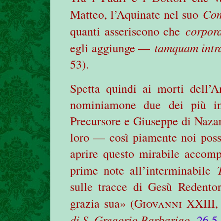
Com
Matteo, l’Aquinate nel suo
corpor
quanti asseriscono che
tamquam intr
egli aggiunge —
53).
Spetta quindi ai morti dell’
nominiamone due dei più int
Precursore e Giuseppe di Nazare
loro — così piamente noi poss
aprire questo mirabile accomp
prime note all’interminabile
sulle tracce di Gesù Redentor
grazia sua» (
Giovanni XXIII
di S. Gregorio Barbarigo
,
26.5