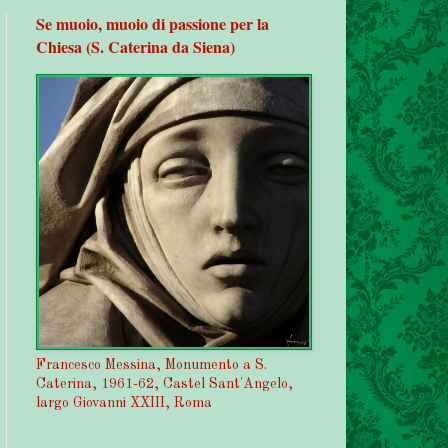
Se muoio, muoio di passione per la
Chiesa (S. Caterina da Siena)
Francesco Messina, Monumento a S.
Caterina, 1961-62, Castel Sant'Angelo,
largo Giovanni XXIII, Roma