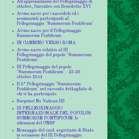
All'approssimarsi del Pellegrinaggio di
ottobre, l'incontro con Benedetto XVI
Avviso sacro per i sacerdoti ed i
seminaristi partecipanti al
Pellegrinaggio "Summorum Pontificum"
Avviso sacro per il Pellegrinaggio
Summorum Pontificum
IN CAMMINO VERSO ROMA
Avviso sacro relativo al III
Pellegrinaggio del popolo "Summorum
Pontificum"
III Pellegrinaggio del popolo
"Summorum Pontificum" - 23-26
ottobre 2014
Il 3° Pellegrinaggio "Summorum
Pontificum" nel racconto dettagliato di
chi vi ha partecipato
Surprise! No Vatican III!
III PELLEGRINAGGIO
INTERNAZIONALE DEL POPULUS
SUMMORUM PONTIFICUM: le
riflessioni del CNSP
Messaggio del card. segretario di Stato
in occasione del III Pellegrinaggio