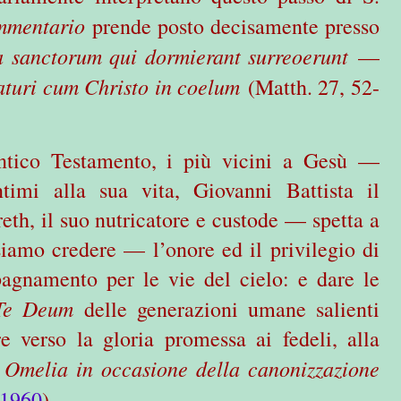
mentario
prende posto decisamente presso
a sanctorum qui dormierant surreoerunt
—
aturi cum Christo in coelum
(Matth. 27, 52-
Antico Testamento, i più vicini a Gesù —
imi alla sua vita, Giovanni Battista il
th, il suo nutricatore e custode — spetta a
iamo credere — l’onore ed il privilegio di
agnamento per le vie del cielo: e dare le
Te Deum
delle generazioni umane salienti
e verso la gloria promessa ai fedeli, alla
Omelia in occasione della canonizzazione
,
.1960
).