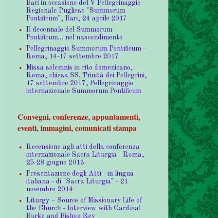
Bari in occasione del V Pellegrinaggio
Regionale Pugliese "Summorum
Pontificum", Bari, 24 aprile 2017
Il decennale del Summorum
Pontificum… nel nascondimento
Pellegrinaggio Summorum Pontificum -
Roma, 14-17 settembre 2017
Missa solemnis in rito domenicano,
Roma, chiesa SS. Trinità dei Pellegrini,
17 settembre 2017, Pellegrinaggio
internazionale Summorum Pontificum
Convegni, conferenze, appuntamenti,
eventi, immagini, comunicati stampa
Recensione agli atti della conferenza
internazionale Sacra Liturgia - Roma,
25-28 giugno 2013
Presentazione degli Atti - in lingua
italiana - di "Sacra Liturgia" - 21
novembre 2014
Liturgy – Source of Missionary Life of
the Church - Interview with Cardinal
Burke and Bishop Rey