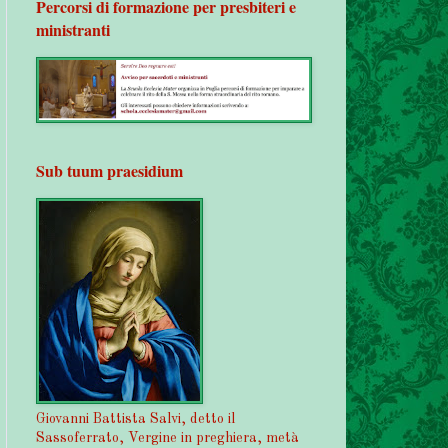
Percorsi di formazione per presbiteri e
ministranti
Sub tuum praesidium
Giovanni Battista Salvi, detto il
Sassoferrato, Vergine in preghiera, metà