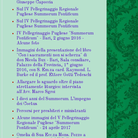
Giuseppe Capoccia
Sul IV Pellegrinaggio Regionale
Pugliese Summorum Pontificum
Sul IV Pellegrinaggio Regionale
Pugliese Summorum Pontificum
IV Pellegrinaggio Pugliese "Summorum
Pontificum" - Bari, 2 giugno 2016 -
Alcune foto
Immagini della presentazione del libro
"Con i sacramenti non si scherza" di
don Nicola Bux - Bari, Sala consiliare,
Palazzo della Provincia, 1° giugno
2016, con S. Em.za card. Raymond. L.
Burke ed il prof. Ettore Gotti Tedeschi
Allargare lo sguardo oltre il piano
strettamente liturgico: intervista
all'Avv. Marco Sgroi
I dieci anni del Summorum. L’impegno
dei Coetus
Percorsi per presbiteri e ministranti
Alcune immagini del V Pellegrinaggio
Regionale Pugliese "Summorum
Pontificum" - 24 aprile 2017
Omelia di Sua Ecc.za Mons. Pozzo a