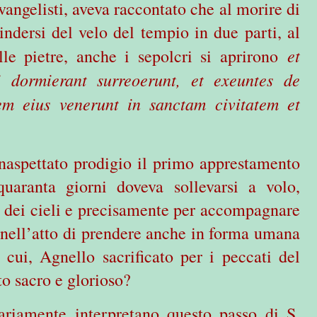
vangelisti, aveva raccontato che al morire di
indersi del velo del tempio in due parti, al
et
le pietre, anche i sepolcri si aprirono
 dormierant surreoerunt, et exeuntes de
em eius venerunt in sanctam civitatem et
naspettato prodigio il primo apprestamento
uaranta giorni doveva sollevarsi a volo,
a dei cieli e precisamente per accompagnare
 nell’atto di prendere anche in forma umana
 cui, Agnello sacrificato per i peccati del
to sacro e glorioso?
ariamente interpretano questo passo di S.