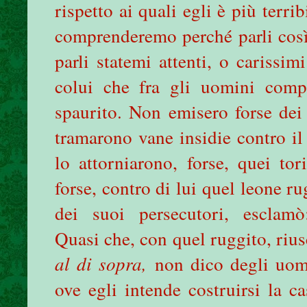
rispetto ai quali egli è più terri
comprenderemo perché parli così
parli statemi attenti, o carissim
colui che fra gli uomini comp
spaurito. Non emisero forse dei 
tramarono vane insidie contro il
lo attorniarono, forse, quei tor
forse, contro di lui quel leone r
dei suoi persecutori, escla
Quasi che, con quel ruggito, riu
al di sopra,
non dico degli uo
ove egli intende costruirsi la ca