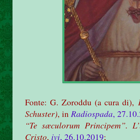
Fonte: G. Zoroddu (a cura di),
Schuster)
, in
Radiospada
, 27.10
“Te sæculorum Principem”. L’i
Cristo
,
ivi
, 26.10.2019
;