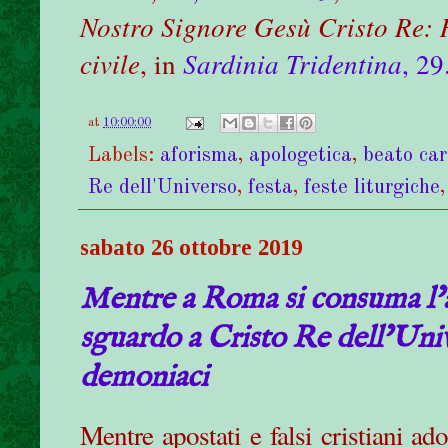
Nostro Signore Gesù Cristo Re: R
civile
, in
Sardinia Tridentina
, 2
at
10:00:00
Labels:
aforisma
,
apologetica
,
beato car
Re dell'Universo
,
festa
,
feste liturgiche
sabato 26 ottobre 2019
Mentre a Roma si consuma l’a
sguardo a Cristo Re dell’Unive
demoniaci
Mentre apostati e falsi cristiani a