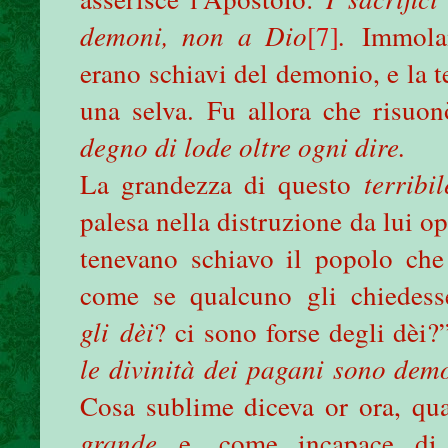
demoni, non a Dio
[7]
.
Immola
erano schiavi del demonio, e la t
una selva. Fu allora che risuo
degno di lode oltre ogni dire.
La grandezza di questo
terribi
palesa nella distruzione da lui op
tenevano schiavo il popolo che
come se qualcuno gli chiedes
gli
dèi
? ci sono forse degli dèi
le divinità dei pagani sono dem
Cosa sublime diceva or ora, q
grande
e, come incapace di 