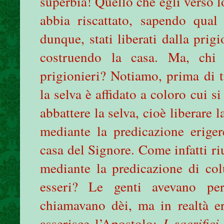
superbia! Quello che egli versò lo
abbia riscattato, sapendo qual
dunque, stati liberati dalla prig
costruendo la casa. Ma, chi
prigionieri? Notiamo, prima di t
la selva è affidato a coloro cui s
abbattere la selva, cioè liberare 
mediante la predicazione eriger
casa del Signore. Come infatti riu
mediante la predicazione di colu
esseri? Le genti avevano pe
chiamavano dèi, ma in realtà 
asserisce l’Apostolo:
I
sacrific