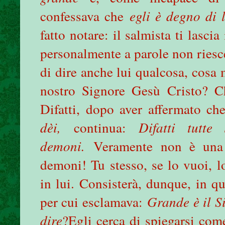
confessava che
egli è degno di 
fatto notare: il salmista ti lasc
personalmente a parole non riesc
di dire anche lui qualcosa, cosa
nostro Signore Gesù Cristo? C
Difatti, dopo aver affermato c
dèi,
continua:
Difatti tutte
demoni.
Veramente non è una 
demoni! Tu stesso, se lo vuoi, l
in lui. Consisterà, dunque, in q
per cui esclamava:
Grande è il S
dire
?Egli cerca di spiegarsi com