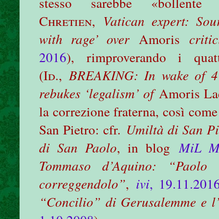
stesso sarebbe «bollent
Chretien
,
Vatican expert: Sou
with rage’ over
Amoris
criti
2016
), rimproverando i quat
(
Id
.,
BREAKING: In wake of 4 C
rebukes ‘legalism’ of
Amoris Lae
la correzione fraterna, così come
San Pietro: cfr.
Umiltà di San Pi
di San Paolo
, in blog
MiL Me
Tommaso d’Aquino: “Paolo 
correggendolo”
,
ivi
, 19.11.201
“Concilio” di Gerusalemme e l’