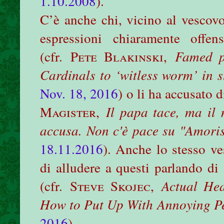
1.10.2008
).
C’è anche chi, vicino al vescov
espressioni chiaramente offen
(cfr.
Pete Blakinski
,
Famed p
Cardinals to ‘witless worm’ in s
Nov. 18, 2016
) o li ha accusato d
Magister
,
Il papa tace, ma il
accusa. Non c'è pace su "Amoris 
18.11.2016
). Anche lo stesso v
di alludere a questi parlando di
(cfr.
Steve Skojec
,
Actual Hea
How to Put Up With Annoying P
2016
).