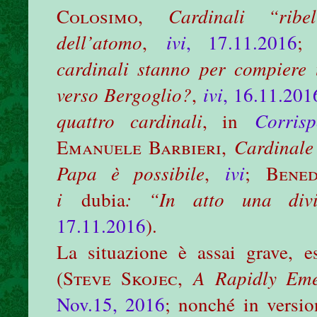
Colosimo
,
Cardinali “ribe
dell’atomo
,
ivi
, 17.11.2016
cardinali stanno per compiere 
verso Bergoglio?
,
ivi
, 16.11.201
quattro cardinali
, in
Corris
Emanuele Barbieri
,
Cardinale
Papa è possibile
,
ivi
;
Bened
i
dubia
: “In atto una divi
17.11.2016
).
La situazione è assai grave, e
(
Steve Skojec
,
A Rapidly Eme
Nov.15, 2016
; nonché in versio