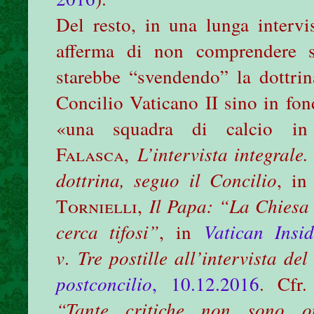
Del resto, in una lunga interv
afferma di non comprendere si
starebbe “svendendo” la dottrin
Concilio Vaticano II sino in fo
«una squadra di calcio in
Falasca
,
L’intervista integral
dottrina, seguo il Concilio
, i
Tornielli
,
Il Papa: “La Chiesa 
cerca tifosi”
, in
Vatican Insid
v
.
Tre postille all’intervista d
postconcilio
, 10.12.2016
. Cfr
“Tante critiche non sono on