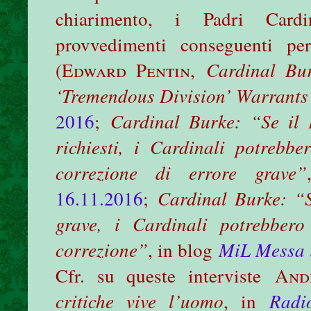
chiarimento, i Padri Cardi
provvedimenti conseguenti per
(
Edward Pentin
,
Cardinal B
‘Tremendous Division’ Warrants
2016
;
Cardinal Burke: “Se il 
richiesti, i Cardinali potrebb
correzione di errore grave”
16.11.2016
;
Cardinal Burke: “S
grave, i Cardinali potrebber
correzione”
, in blog
MiL Messa i
Cfr. su queste interviste
And
critiche vive l’uomo
, in
Radi