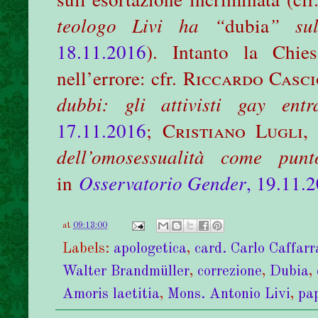
teologo Livi ha “
dubia
” sul
18.11.2016
). Intanto la Chie
nell’errore: cfr.
Riccardo Casci
dubbi: gli attivisti gay ent
17.11.2016
;
Cristiano Lugli
dell’omosessualità come pun
in
Osservatorio Gender
, 19.11.
at
09:13:00
Labels:
apologetica
,
card. Carlo Caffarr
Walter Brandmüller
,
correzione
,
Dubia
,
Amoris laetitia
,
Mons. Antonio Livi
,
pa