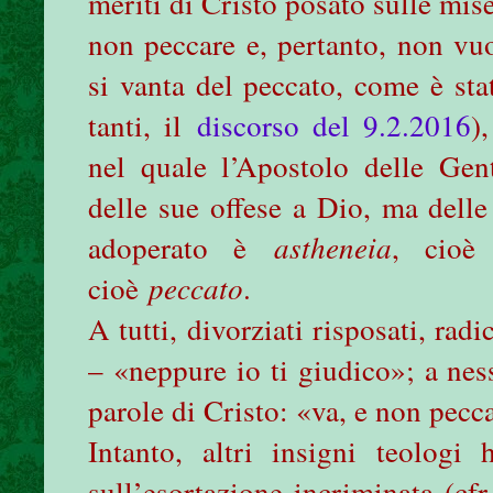
meriti di Cristo posato sulle mis
non peccare e, pertanto, non vuo
si vanta del peccato, come è stat
tanti, il
discorso del 9.2.2016
)
nel quale l’Apostolo delle Gent
delle sue offese a Dio, ma delle
adoperato è
astheneia
, cio
cioè
peccato
.
A tutti, divorziati risposati, rad
– «neppure io ti giudico»; a nes
parole di Cristo: «va, e non pecc
Intanto, altri insigni teologi
sull’esortazione incriminata (cf