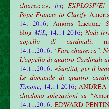
chiarezza»
,
ivi
;
EXPLOSIVE! 
Pope Francis to Clarify
Amoris
14, 2016
; Amoris Laetitia
: S
blog
MiL
, 14.11.2016
;
Nodi irr
appello di cardinali
, in
14.11.2016
;
"Fare chiarezza". Nod
L'appello di quattro Cardinali a
14.11.2016
;
«Santità, per il ben
Le domande di quattro cardin
Timone
, 14.11.2016
; ANDREA 
chiedono spiegazioni su “
Amori
14.11.2016
; EDWARD PENTIN