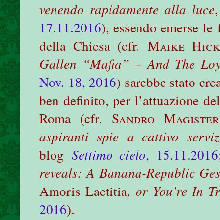
venendo rapidamente alla luce
17.11.2016
), essendo emerse le f
della Chiesa (cfr.
Maike Hick
Gallen “Mafia” – And The Loy
Nov. 18, 2016
) sarebbe stato cr
ben definito, per l’attuazione de
Roma (cfr.
Sandro Magister
aspiranti spie a cattivo serv
blog
Settimo cielo
, 15.11.2016
reveals: A Banana-Republic Ges
Amoris Laetitia
, or You’re In T
2016
).