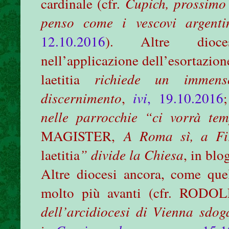
cardinale (cfr.
Cupich, prossimo 
penso come i vescovi argenti
12.10.2016
). Altre dioces
nell’applicazione dell’esortazion
laetitia
richiede un immens
discernimento
,
ivi
, 19.10.2016
nelle parrocchie “ci vorrà te
MAGISTER,
A Roma sì, a Fi
laetitia
” divide la Chiesa
, in bl
Altre diocesi ancora, come quel
molto più avanti (cfr. RO
dell’arcidiocesi di Vienna sdo