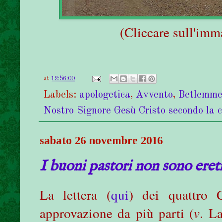
(Cliccare sull'imm
at
12:56:00
Labels:
apologetica
,
Avvento
,
Betlemm
Nostro Signore Gesù Cristo secondo la 
sabato 26 novembre 2016
I buoni pastori non sono ereti
La lettera (
qui
) dei quattro C
approvazione da più parti (
v
. L