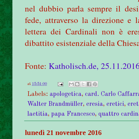
nel dubbio parla sempre il desi
fede, attraverso la direzione e 
lettera dei Cardinali non è er
dibattito esistenziale della Chies
Fonte:
Katholisch.de, 25.11.201
at
15:51:00
Labels:
apologetica
,
card. Carlo Caffarr
Walter Brandmüller
,
eresia
,
eretici
,
eret
laetitia
,
papa Francesco
,
quattro cardin
lunedì 21 novembre 2016