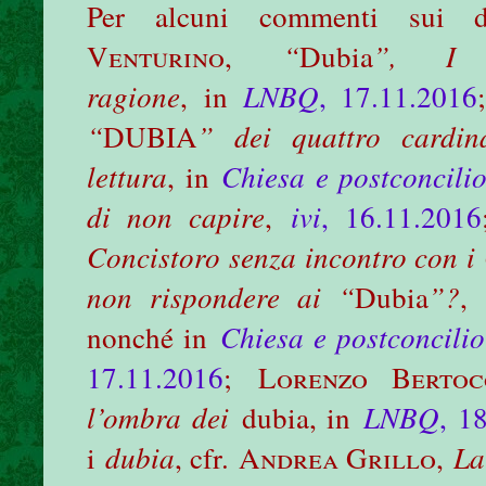
Per alcuni commenti sui 
Venturino
,
“
Dubia
”, I q
ragione
, in
LNBQ
, 17.11.2016
“
DUBIA
” dei quattro cardin
lettura
, in
Chiesa e postconcili
di non capire
,
ivi
, 16.11.2016
Concistoro senza incontro con i 
non rispondere ai “
Dubia
”?
,
nonché in
Chiesa e postconcilio
17.11.2016
;
Lorenzo Bertoc
l’ombra dei
dubia, in
LNBQ
, 1
i
dubia
, cfr.
Andrea Grillo
,
La