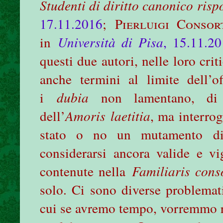
Studenti di diritto canonico risp
17.11.2016
;
Pierluigi Consor
in
Università di Pisa
, 15.11.2
questi due autori, nelle loro cri
anche termini al limite dell’o
i
dubia
non lamentano, di p
dell’
Amoris
laetitia
, ma interro
stato o no un mutamento di
considerarsi ancora valide e vi
contenute nella
Familiaris cons
solo. Ci sono diverse problemati
cui se avremo tempo, vorremmo r