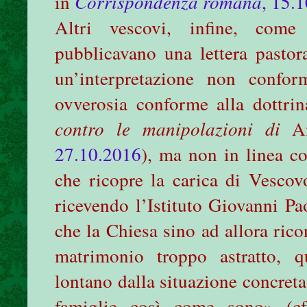
in
Corrispondenza romana
, 15.
Altri vescovi, infine, com
pubblicavano una lettera pasto
un’interpretazione non confo
ovverosia conforme alla dottrin
contro le manipolazioni di
Am
27.10.2016
), ma non in linea co
che ricopre la carica di Vescov
ricevendo l’Istituto Giovanni Pao
che la Chiesa sino ad allora ric
matrimonio troppo astratto, qu
lontano dalla situazione concreta 
famiglie così come sono» (c