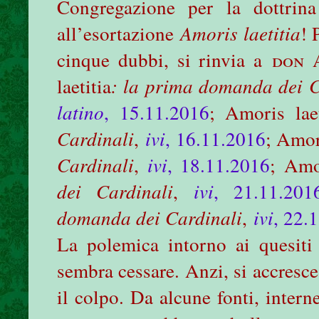
Congregazione per la dottrin
all’esortazione
Amoris laetitia
! 
cinque dubbi, si rinvia a
don 
laetitia
: la prima domanda dei C
latino
, 15.11.2016
; Amoris laet
Cardinali
,
ivi
, 16.11.2016
; Amori
Cardinali
,
ivi
, 18.11.2016
; Amor
dei Cardinali
,
ivi
, 21.11.201
domanda dei Cardinali
,
ivi
, 22.
La polemica intorno ai quesiti 
sembra cessare. Anzi, si accresc
il colpo. Da alcune fonti, intern