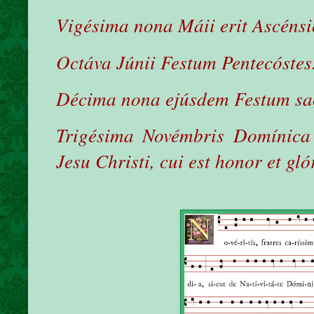
Vigésima nona Máii erit Ascénsi
Octáva Júnii Festum Pentecóstes
Décima nona ejúsdem Festum sacr
Trigésima Novémbris Domínica
Jesu Christi, cui est honor et g