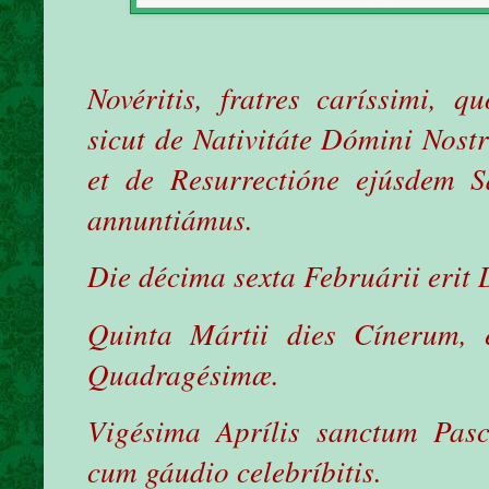
Novéritis, fratres caríssimi, 
sicut de Nativitáte Dómini Nostr
et de Resurrectióne ejúsdem S
annuntiámus.
Die décima sexta Februárii erit
Quinta Mártii dies Cínerum, e
Quadragésimæ.
Vigésima Aprílis sanctum Pasc
cum gáudio celebríbitis.