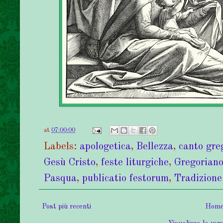
at
07:00:00
Labels:
apologetica
,
Bellezza
,
canto gre
Gesù Cristo
,
feste liturgiche
,
Gregorian
Pasqua
,
publicatio festorum
,
Tradizione
Post più recenti
Home