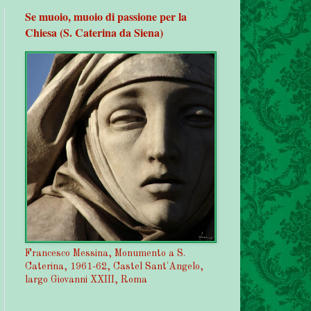
Se muoio, muoio di passione per la
Chiesa (S. Caterina da Siena)
Francesco Messina, Monumento a S.
Caterina, 1961-62, Castel Sant'Angelo,
largo Giovanni XXIII, Roma