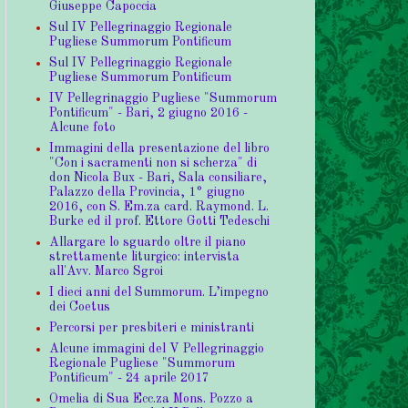
Giuseppe Capoccia
Sul IV Pellegrinaggio Regionale
Pugliese Summorum Pontificum
Sul IV Pellegrinaggio Regionale
Pugliese Summorum Pontificum
IV Pellegrinaggio Pugliese "Summorum
Pontificum" - Bari, 2 giugno 2016 -
Alcune foto
Immagini della presentazione del libro
"Con i sacramenti non si scherza" di
don Nicola Bux - Bari, Sala consiliare,
Palazzo della Provincia, 1° giugno
2016, con S. Em.za card. Raymond. L.
Burke ed il prof. Ettore Gotti Tedeschi
Allargare lo sguardo oltre il piano
strettamente liturgico: intervista
all'Avv. Marco Sgroi
I dieci anni del Summorum. L’impegno
dei Coetus
Percorsi per presbiteri e ministranti
Alcune immagini del V Pellegrinaggio
Regionale Pugliese "Summorum
Pontificum" - 24 aprile 2017
Omelia di Sua Ecc.za Mons. Pozzo a