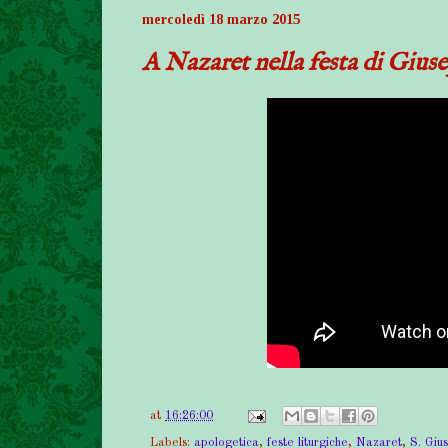
mercoledì 18 marzo 2015
A Nazaret nella festa di Giuse
at
16:26:00
Labels:
apologetica
,
feste liturgiche
,
Nazaret
,
S. Giu