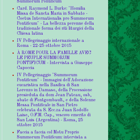
Summorum Pontificum
Card. Raymond L. Burke: "Homilia
Missa de Sancta Maria in Sabbato -
Coetus Internationalis pro Summorum
Pontificum" - La bellezza perenne della
tradizionale forma dei riti liturgici della
Chiesa latina
IV Pellegrinaggio internazionale a
Roma - 22-25 ottobre 2015
À ROME POUR LA FAMILLE AVEC
LE PEUPLE SUMMORUM
PONTIFICUM - Intervista a Giuseppe
Capoccia
IV Pellegrinaggio "Summorum
Pontificum" - Immagini dell'Adorazione
eucaristica nella Basilica di San
Lorenzo in Damaso, della Processione
presieduta da dom Jean Pateau, osb,
abate di Fontgombault, e della Solenne
Messa Pontificale in San Pietro
celebrata da S. Ecc.za Juan Rodolfo
Laise, O.F.M. Cap., vescovo emerito di
San Luis (Argentina) - Roma, 25
ottobre 2015
Faccia a faccia col Motu Proprio
Summorum Pontificum: intervista a