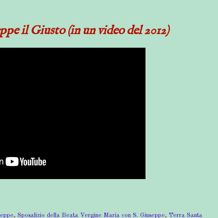
ppe il Giusto (in un video del 2012)
seppe
,
Sposalizio della Beata Vergine Maria con S. Giuseppe
,
Terra Santa