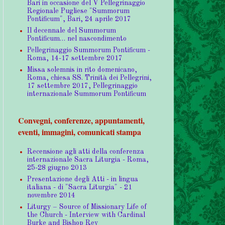
Bari in occasione del V Pellegrinaggio
Regionale Pugliese "Summorum
Pontificum", Bari, 24 aprile 2017
Il decennale del Summorum
Pontificum… nel nascondimento
Pellegrinaggio Summorum Pontificum -
Roma, 14-17 settembre 2017
Missa solemnis in rito domenicano,
Roma, chiesa SS. Trinità dei Pellegrini,
17 settembre 2017, Pellegrinaggio
internazionale Summorum Pontificum
Convegni, conferenze, appuntamenti,
eventi, immagini, comunicati stampa
Recensione agli atti della conferenza
internazionale Sacra Liturgia - Roma,
25-28 giugno 2013
Presentazione degli Atti - in lingua
italiana - di "Sacra Liturgia" - 21
novembre 2014
Liturgy – Source of Missionary Life of
the Church - Interview with Cardinal
Burke and Bishop Rey