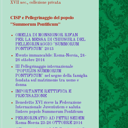
XVII sec., collezione privata
CISP e Pellegrinaggio del popolo
"Summorum Pontificum"
OMELIA DI MONSIGNOR RIFAN
PER LA MESSA DI CHIUSURA DEL
PELLEGRINAGGIO "SUMMORUM
PONTIFICUM" 2013
Evento immancabile: Roma-Norcia, 24-
26 ottobre 2014
III Pellegrinaggio internazionale
"POPULUS SUMMORUM
PONTIFICUM" nel segno della famiglia
fondata sul matrimonio tra uomo e
donna
IMPORTANTE RETTIFICA E
PRECISAZIONE
Benedetto XVI riceve la Federazione
Internazionale Juventutem e saluta
l'intero popolo Summorum Pontificum
PEREGRINATIO AD PETRI SEDEM
Roma-Norcia 23-26 OTTOBRE 2014