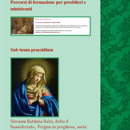
Percorsi di formazione per presbiteri e
ministranti
Sub tuum praesidium
Giovanni Battista Salvi, detto il
Sassoferrato, Vergine in preghiera, metà