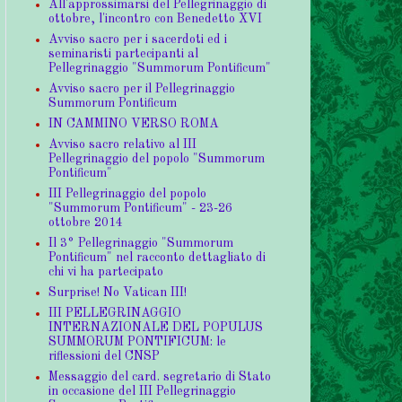
All'approssimarsi del Pellegrinaggio di
ottobre, l'incontro con Benedetto XVI
Avviso sacro per i sacerdoti ed i
seminaristi partecipanti al
Pellegrinaggio "Summorum Pontificum"
Avviso sacro per il Pellegrinaggio
Summorum Pontificum
IN CAMMINO VERSO ROMA
Avviso sacro relativo al III
Pellegrinaggio del popolo "Summorum
Pontificum"
III Pellegrinaggio del popolo
"Summorum Pontificum" - 23-26
ottobre 2014
Il 3° Pellegrinaggio "Summorum
Pontificum" nel racconto dettagliato di
chi vi ha partecipato
Surprise! No Vatican III!
III PELLEGRINAGGIO
INTERNAZIONALE DEL POPULUS
SUMMORUM PONTIFICUM: le
riflessioni del CNSP
Messaggio del card. segretario di Stato
in occasione del III Pellegrinaggio