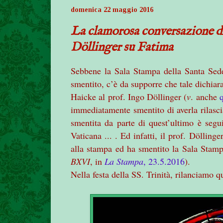
domenica 22 maggio 2016
La clamorosa conversazione 
Döllinger su Fatima
Sebbene la Sala Stampa della Santa Sed
smentito, c’è da supporre che tale dichiara
Haicke al prof. Ingo Döllinger (
v
. anche
immediatamente smentito di averla rilasci
smentita da parte di quest’ultimo è segu
Vaticana ... . Ed infatti, il prof.
Döllinge
alla stampa ed ha smentito la Sala Stamp
BXVI
, in
La Stampa
, 23.5.2016
).
Nella festa della SS. Trinità, rilanciamo q