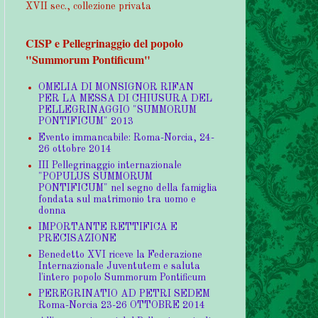
XVII sec., collezione privata
CISP e Pellegrinaggio del popolo
"Summorum Pontificum"
OMELIA DI MONSIGNOR RIFAN
PER LA MESSA DI CHIUSURA DEL
PELLEGRINAGGIO "SUMMORUM
PONTIFICUM" 2013
Evento immancabile: Roma-Norcia, 24-
26 ottobre 2014
III Pellegrinaggio internazionale
"POPULUS SUMMORUM
PONTIFICUM" nel segno della famiglia
fondata sul matrimonio tra uomo e
donna
IMPORTANTE RETTIFICA E
PRECISAZIONE
Benedetto XVI riceve la Federazione
Internazionale Juventutem e saluta
l'intero popolo Summorum Pontificum
PEREGRINATIO AD PETRI SEDEM
Roma-Norcia 23-26 OTTOBRE 2014