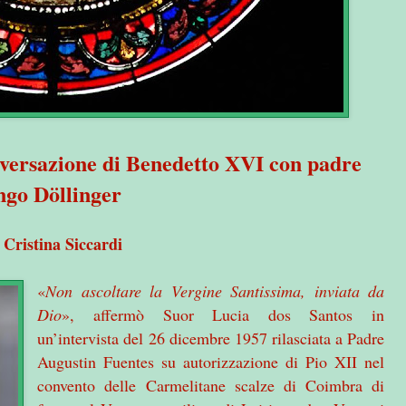
ersazione di Benedetto XVI con padre
ngo Döllinger
Cristina Siccardi
i
«
Non ascoltare la Vergine Santissima, inviata da
Dio
», affermò Suor Lucia dos Santos in
un’intervista del 26 dicembre 1957 rilasciata a Padre
Augustin Fuentes su autorizzazione di Pio XII nel
convento delle Carmelitane scalze di Coimbra di