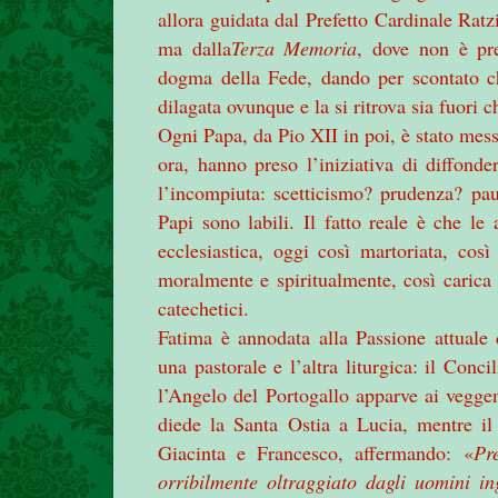
allora guidata dal Prefetto Cardinale Ratz
ma dalla
Terza Memoria
, dove non è pre
dogma della Fede, dando per scontato che
dilagata ovunque e la si ritrova sia fuori 
Ogni Papa, da Pio XII in poi, è stato mes
ora, hanno preso l’iniziativa di diffond
l’incompiuta: scetticismo? prudenza? pau
Papi sono labili. Il fatto reale è che le
ecclesiastica, oggi così martoriata, così
moralmente e spiritualmente, così carica d
catechetici.
Fatima è annodata alla Passione attuale 
una pastorale e l’altra liturgica: il Con
l’Angelo del Portogallo apparve ai vegge
diede la Santa Ostia a Lucia, mentre il
Giacinta e Francesco, affermando: «
Pr
orribilmente oltraggiato dagli uomini in