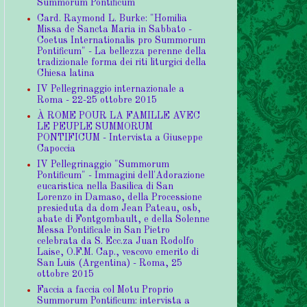
Summorum Pontificum
Card. Raymond L. Burke: "Homilia
Missa de Sancta Maria in Sabbato -
Coetus Internationalis pro Summorum
Pontificum" - La bellezza perenne della
tradizionale forma dei riti liturgici della
Chiesa latina
IV Pellegrinaggio internazionale a
Roma - 22-25 ottobre 2015
À ROME POUR LA FAMILLE AVEC
LE PEUPLE SUMMORUM
PONTIFICUM - Intervista a Giuseppe
Capoccia
IV Pellegrinaggio "Summorum
Pontificum" - Immagini dell'Adorazione
eucaristica nella Basilica di San
Lorenzo in Damaso, della Processione
presieduta da dom Jean Pateau, osb,
abate di Fontgombault, e della Solenne
Messa Pontificale in San Pietro
celebrata da S. Ecc.za Juan Rodolfo
Laise, O.F.M. Cap., vescovo emerito di
San Luis (Argentina) - Roma, 25
ottobre 2015
Faccia a faccia col Motu Proprio
Summorum Pontificum: intervista a