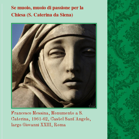
Se muoio, muoio di passione per la
Chiesa (S. Caterina da Siena)
Francesco Messina, Monumento a S.
Caterina, 1961-62, Castel Sant'Angelo,
largo Giovanni XXIII, Roma