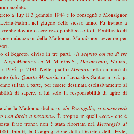
 immacolato.
egreto a Tuy il 3 gennaio 1944 e lo consegnò a Monsignor
Leiria-Fatima nel giugno dello stesso anno. Fu inviato a
avrebbe dovuto essere reso pubblico sotto il Pontificato di
ecise indicazioni della Madonna. Ma ciò non avvenne per
sori.
 di Segreto, diviso in tre parti. «
Il segreto consta di tre
ua
Terza Memoria
(A.M. Martins SJ,
Documentos, Fátima
,
o 1976, p. 219). Nelle quattro
Memorie
ella dichiarò di
Santo (cfr.
Quarta Memoria
di Lucia dos Santos in
ivi
, p.
enne stilata a parte, per essere destinata esclusivamente al
bilità di sapere, a lui solo la responsabilità di agire di
e che la Madonna dichiarò: «
In Portogallo, si conserverà
o non ditelo a nessuno
». È proprio in quell’«
ecc
.» che è
uesta frase tronca non è stata riportata nel
Messaggio di
00. Infatti, la Congregazione della Dottrina della Fede,