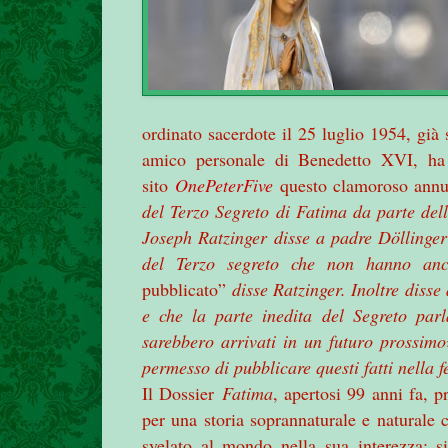
ordinato sacerdote il 25 luglio 1954, già
amico personale di Benedetto XVI, ha
sito
OnePeterFive
questo clamoroso annu
del Terzo Segreto di Fatima da parte del
Joseph Ratzinger disse a padre Döllinge
del Terzo segreto che non hanno an
pubblicato”
disse Ratzinger. Inoltre disse
e che la parte inedita del Segreto par
sarebbero arrivati in un futuro prossimo
permesso di pubblicare questi fatti nella 
Il Dossier
Fatima
, apertosi 99 anni fa,
per una storia soprannaturale e naturale 
svelato al mondo nella sua interezza; s