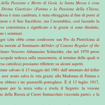
o della Passione e Morte di Gesù, la Santa Messa è cosa
 Divina Giustizia
» (
Fatima e la Passione della Chiesa
,
sa è stata cambiata, è stata oltraggiata al fine di porre al
nore e il Suo Sacrificio, ma l’assemblea, così facendo la
rso consistenza e significato e le grazie si sono diradate,
me i seminari.
inger (che ebbe come confessore san Pio da Pietrelcina al
gia morale al Seminario di
Order of Canons Regular of the
 futuro Vescovo Athanasius Schneider, che nel 1970 prese
iscopale tedesca sulla massoneria, al termine delle quali si
sa cattolica) possiamo riflettere su alcuni aspetti.
nne salvato il 13 maggio del 1981 dall’attentato del killer
 aver avuto salva la vita grazie alla Madonna di Fatima e
e ebbero i tre pastorelli portoghesi. È il 13 luglio 1917,
are per la terza volta e rivela il Segreto: la visione
one della Russia al Cuore Immacolato (seconda parte), e la