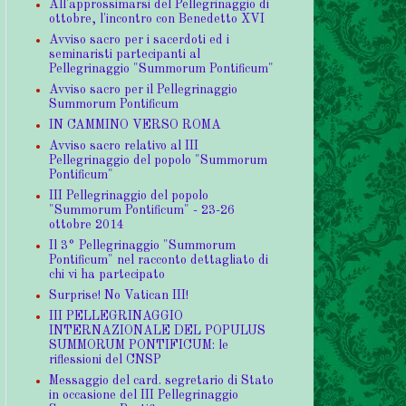
All'approssimarsi del Pellegrinaggio di
ottobre, l'incontro con Benedetto XVI
Avviso sacro per i sacerdoti ed i
seminaristi partecipanti al
Pellegrinaggio "Summorum Pontificum"
Avviso sacro per il Pellegrinaggio
Summorum Pontificum
IN CAMMINO VERSO ROMA
Avviso sacro relativo al III
Pellegrinaggio del popolo "Summorum
Pontificum"
III Pellegrinaggio del popolo
"Summorum Pontificum" - 23-26
ottobre 2014
Il 3° Pellegrinaggio "Summorum
Pontificum" nel racconto dettagliato di
chi vi ha partecipato
Surprise! No Vatican III!
III PELLEGRINAGGIO
INTERNAZIONALE DEL POPULUS
SUMMORUM PONTIFICUM: le
riflessioni del CNSP
Messaggio del card. segretario di Stato
in occasione del III Pellegrinaggio