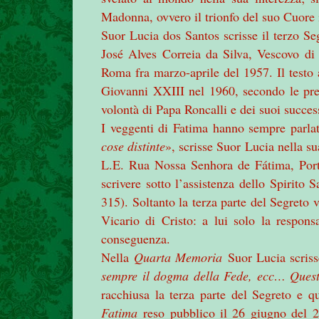
Madonna, ovvero il trionfo del suo Cuore
Suor Lucia dos Santos scrisse il terzo S
José Alves Correia da Silva, Vescovo di 
Roma fra marzo-aprile del 1957. Il testo 
Giovanni XXIII nel 1960, secondo le pr
volontà di Papa Roncalli e dei suoi succes
I veggenti di Fatima hanno sempre parlato
cose distinte
», scrisse Suor Lucia nella s
L.E. Rua Nossa Senhora de Fátima, Port
scrivere sotto l’assistenza dello Spirito 
315). Soltanto la terza parte del Segreto v
Vicario di Cristo: a lui solo la responsa
conseguenza.
Nella
Quarta Memoria
Suor Lucia scriss
sempre il dogma della Fede, ecc… Quest
racchiusa la terza parte del Segreto e q
Fatima
reso pubblico il 26 giugno del 20