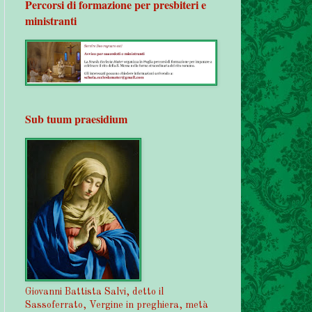
Percorsi di formazione per presbiteri e
ministranti
Sub tuum praesidium
Giovanni Battista Salvi, detto il
Sassoferrato, Vergine in preghiera, metà