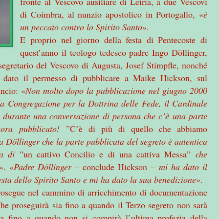
fronte al Vescovo ausiliare di Leiria, a due Vescovi
di Coimbra, al nunzio apostolico in Portogallo, «
è
un peccato contro lo Spirito Santo
».
E proprio nel giorno della festa di Pentecoste di
quest’anno il teologo tedesco padre Ingo Döllinger,
 segretario del Vescovo di Augusta, Josef Stimpfle, nonché
 dato il permesso di pubblicare a Maike Hickson, sul
ncio: «
Non molto dopo la pubblicazione nel giugno 2000
la Congregazione per la Dottrina delle Fede, il Cardinale
r durante una conversazione di persona che c’è una parte
cora pubblicato!
”C’è di più di quello che abbiamo
 a Döllinger che la parte pubblicata del segreto è autentica
la di
”un cattivo Concilio e di una cattiva Messa”
che
». «
Padre Döllinger
– conclude Hickson –
mi ha dato il
festa dello Spirito Santo e mi ha dato la sua benedizione
».
 prosegue nel cammino di arricchimento di documentazione
che proseguirà sia fino a quando il Terzo segreto non sarà
ia fino a quando non si compirà l’ultima profezia della