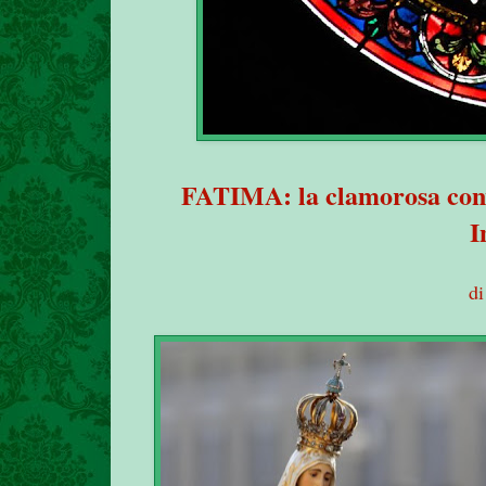
FATIMA: la clamorosa conv
I
d