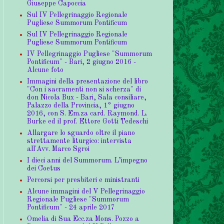
Giuseppe Capoccia
Sul IV Pellegrinaggio Regionale
Pugliese Summorum Pontificum
Sul IV Pellegrinaggio Regionale
Pugliese Summorum Pontificum
IV Pellegrinaggio Pugliese "Summorum
Pontificum" - Bari, 2 giugno 2016 -
Alcune foto
Immagini della presentazione del libro
"Con i sacramenti non si scherza" di
don Nicola Bux - Bari, Sala consiliare,
Palazzo della Provincia, 1° giugno
2016, con S. Em.za card. Raymond. L.
Burke ed il prof. Ettore Gotti Tedeschi
Allargare lo sguardo oltre il piano
strettamente liturgico: intervista
all'Avv. Marco Sgroi
I dieci anni del Summorum. L’impegno
dei Coetus
Percorsi per presbiteri e ministranti
Alcune immagini del V Pellegrinaggio
Regionale Pugliese "Summorum
Pontificum" - 24 aprile 2017
Omelia di Sua Ecc.za Mons. Pozzo a