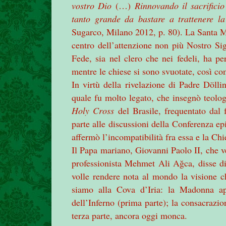
vostro Dio
(…)
Rinnovando il sacrifici
tanto grande da bastare a trattenere la
Sugarco, Milano 2012, p. 80). La Santa Mes
centro dell’attenzione non più Nostro Sig
Fede, sia nel clero che nei fedeli, ha pe
mentre le chiese si sono svuotate, così co
In virtù della rivelazione di Padre Döll
quale fu molto legato, che insegnò teolo
Holy Cross
del Brasile, frequentato dal
parte alle discussioni della Conferenza ep
affermò l’incompatibilità fra essa e la Chie
Il Papa mariano, Giovanni Paolo II, che ve
professionista Mehmet Ali Ağca, disse di
volle rendere nota al mondo la visione ch
siamo alla Cova d’Iria: la Madonna app
dell’Inferno (prima parte); la consacrazi
terza parte, ancora oggi monca.