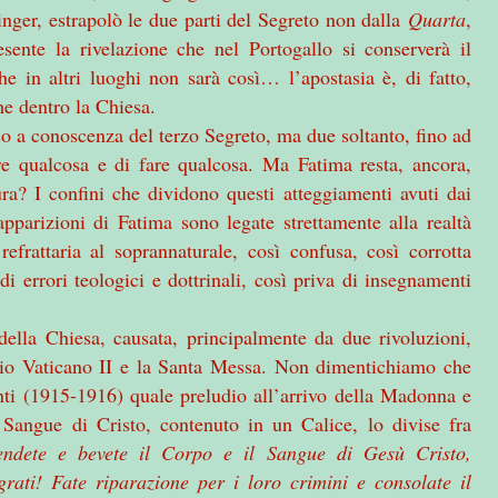
inger, estrapolò le due parti del Segreto non dalla
Quarta
,
sente la rivelazione che nel Portogallo si conserverà il
 in altri luoghi non sarà così… l’apostasia è, di fatto,
che dentro la Chiesa.
so a conoscenza del terzo Segreto, ma due soltanto, fino ad
ere qualcosa e di fare qualcosa. Ma Fatima resta, ancora,
ra? I confini che dividono questi atteggiamenti avuti dai
 apparizioni di Fatima sono legate strettamente alla realtà
 refrattaria al soprannaturale, così confusa, così corrotta
i errori teologici e dottrinali, così priva di insegnamenti
della Chiesa, causata, principalmente da due rivoluzioni,
cilio Vaticano II e la Santa Messa. Non dimentichiamo che
nti (1915-1916) quale preludio all’arrivo della Madonna e
 Sangue di Cristo, contenuto in un Calice, lo divise fra
endete e bevete il Corpo e il Sangue di Gesù Cristo,
grati! Fate riparazione per i loro crimini e consolate il