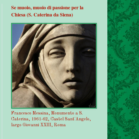
Se muoio, muoio di passione per la
Chiesa (S. Caterina da Siena)
Francesco Messina, Monumento a S.
Caterina, 1961-62, Castel Sant'Angelo,
largo Giovanni XXIII, Roma