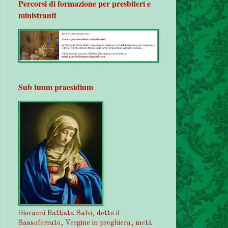
Percorsi di formazione per presbiteri e
ministranti
Sub tuum praesidium
Giovanni Battista Salvi, detto il
Sassoferrato, Vergine in preghiera, metà