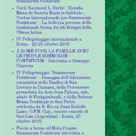
Summorum Pontificum
Card. Raymond L. Burke: "Homilia
Missa de Sancta Maria in Sabbato -
Coetus Internationalis pro Summorum
Pontificum" - La bellezza perenne della
tradizionale forma dei riti liturgici della
Chiesa latina
IV Pellegrinaggio internazionale a
Roma - 22-25 ottobre 2015
À ROME POUR LA FAMILLE AVEC
LE PEUPLE SUMMORUM
PONTIFICUM - Intervista a Giuseppe
Capoccia
IV Pellegrinaggio "Summorum
Pontificum" - Immagini dell'Adorazione
eucaristica nella Basilica di San
Lorenzo in Damaso, della Processione
presieduta da dom Jean Pateau, osb,
abate di Fontgombault, e della Solenne
Messa Pontificale in San Pietro
celebrata da S. Ecc.za Juan Rodolfo
Laise, O.F.M. Cap., vescovo emerito di
San Luis (Argentina) - Roma, 25
ottobre 2015
Faccia a faccia col Motu Proprio
Summorum Pontificum: intervista a