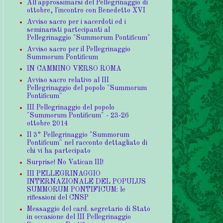
All'approssimarsi del Pellegrinaggio di
ottobre, l'incontro con Benedetto XVI
Avviso sacro per i sacerdoti ed i
seminaristi partecipanti al
Pellegrinaggio "Summorum Pontificum"
Avviso sacro per il Pellegrinaggio
Summorum Pontificum
IN CAMMINO VERSO ROMA
Avviso sacro relativo al III
Pellegrinaggio del popolo "Summorum
Pontificum"
III Pellegrinaggio del popolo
"Summorum Pontificum" - 23-26
ottobre 2014
Il 3° Pellegrinaggio "Summorum
Pontificum" nel racconto dettagliato di
chi vi ha partecipato
Surprise! No Vatican III!
III PELLEGRINAGGIO
INTERNAZIONALE DEL POPULUS
SUMMORUM PONTIFICUM: le
riflessioni del CNSP
Messaggio del card. segretario di Stato
in occasione del III Pellegrinaggio