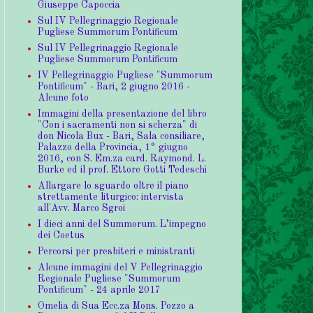
Giuseppe Capoccia
Sul IV Pellegrinaggio Regionale
Pugliese Summorum Pontificum
Sul IV Pellegrinaggio Regionale
Pugliese Summorum Pontificum
IV Pellegrinaggio Pugliese "Summorum
Pontificum" - Bari, 2 giugno 2016 -
Alcune foto
Immagini della presentazione del libro
"Con i sacramenti non si scherza" di
don Nicola Bux - Bari, Sala consiliare,
Palazzo della Provincia, 1° giugno
2016, con S. Em.za card. Raymond. L.
Burke ed il prof. Ettore Gotti Tedeschi
Allargare lo sguardo oltre il piano
strettamente liturgico: intervista
all'Avv. Marco Sgroi
I dieci anni del Summorum. L’impegno
dei Coetus
Percorsi per presbiteri e ministranti
Alcune immagini del V Pellegrinaggio
Regionale Pugliese "Summorum
Pontificum" - 24 aprile 2017
Omelia di Sua Ecc.za Mons. Pozzo a