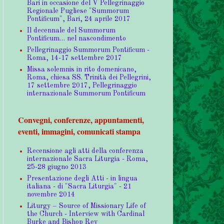
Bari in occasione del V Pellegrinaggio
Regionale Pugliese "Summorum
Pontificum", Bari, 24 aprile 2017
Il decennale del Summorum
Pontificum… nel nascondimento
Pellegrinaggio Summorum Pontificum -
Roma, 14-17 settembre 2017
Missa solemnis in rito domenicano,
Roma, chiesa SS. Trinità dei Pellegrini,
17 settembre 2017, Pellegrinaggio
internazionale Summorum Pontificum
Convegni, conferenze, appuntamenti,
eventi, immagini, comunicati stampa
Recensione agli atti della conferenza
internazionale Sacra Liturgia - Roma,
25-28 giugno 2013
Presentazione degli Atti - in lingua
italiana - di "Sacra Liturgia" - 21
novembre 2014
Liturgy – Source of Missionary Life of
the Church - Interview with Cardinal
Burke and Bishop Rey