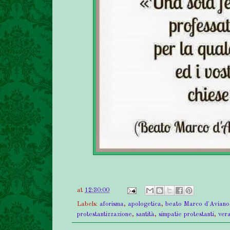
at
12:30:00
Labels:
aforisma
,
apologetica
,
beato Marco d'Aviano
protestantizzazione
,
santità
,
simpatie protestanti
,
ver