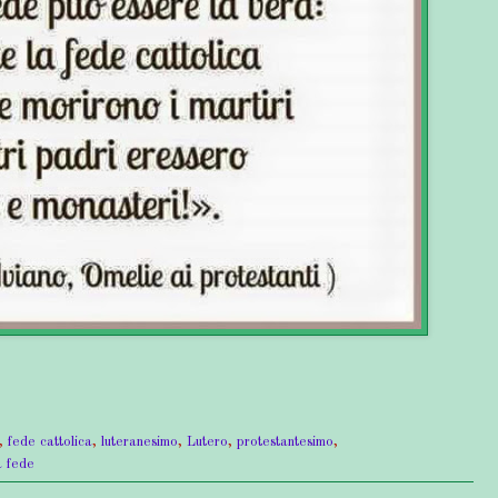
,
fede cattolica
,
luteranesimo
,
Lutero
,
protestantesimo
,
a fede