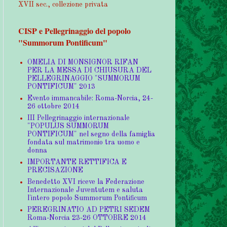
XVII sec., collezione privata
CISP e Pellegrinaggio del popolo
"Summorum Pontificum"
OMELIA DI MONSIGNOR RIFAN
PER LA MESSA DI CHIUSURA DEL
PELLEGRINAGGIO "SUMMORUM
PONTIFICUM" 2013
Evento immancabile: Roma-Norcia, 24-
26 ottobre 2014
III Pellegrinaggio internazionale
"POPULUS SUMMORUM
PONTIFICUM" nel segno della famiglia
fondata sul matrimonio tra uomo e
donna
IMPORTANTE RETTIFICA E
PRECISAZIONE
Benedetto XVI riceve la Federazione
Internazionale Juventutem e saluta
l'intero popolo Summorum Pontificum
PEREGRINATIO AD PETRI SEDEM
Roma-Norcia 23-26 OTTOBRE 2014