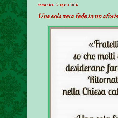
domenica 17 aprile 2016
Una sola vera fede in un afor