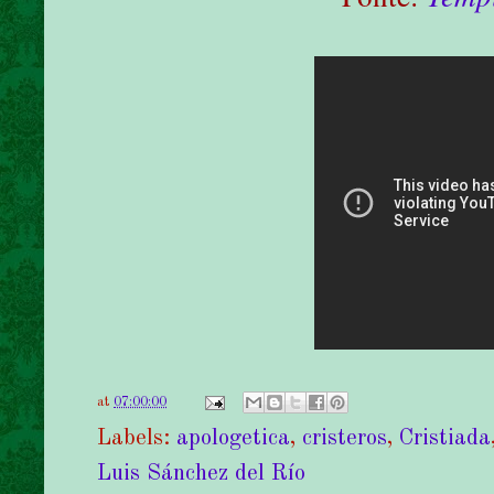
at
07:00:00
Labels:
apologetica
,
cristeros
,
Cristiada
Luis Sánchez del Río