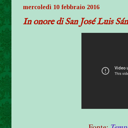
mercoledì 10 febbraio 2016
In onore di San José Luis Sán
Fonte:
Temp