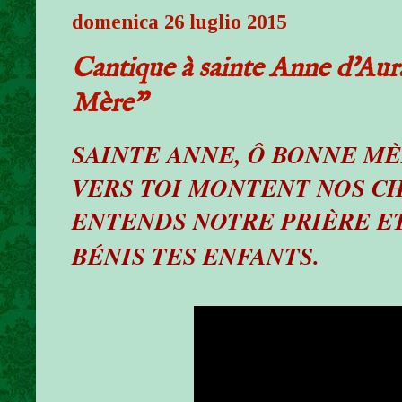
domenica 26 luglio 2015
Cantique à sainte Anne d'Au
Mère"
SAINTE ANNE, Ô BONNE MÈ
VERS TOI MONTENT NOS C
ENTENDS NOTRE PRIÈRE E
BÉNIS TES ENFANTS.