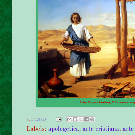
John Rogers Herbert,
Il Salvatore sog
at
17:19:00
Labels:
apologetica
,
arte cristiana
,
arte