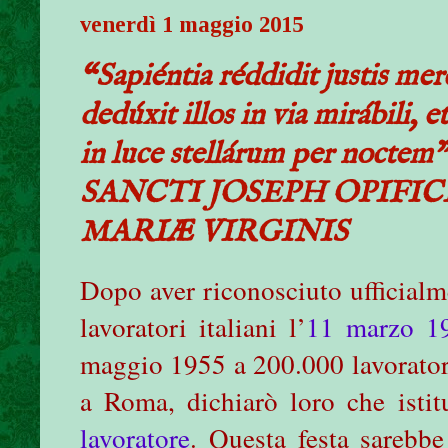
venerdì 1 maggio 2015
“Sapiéntia réddidit justis m
dedúxit illos in via mirábili, et
in luce stellárum per noctem” (
SANCTI JOSEPH OPIFIC
MARIÆ VIRGINIS
Dopo aver riconosciuto ufficialme
lavoratori italiani l’
11 marzo 1
maggio 1955 a 200.000 lavoratori
a Roma, dichiarò loro che isti
lavoratore
. Questa festa sarebbe