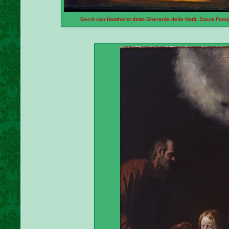
Gerrit van Honthorst detto Gherardo delle Notti,
Sacra Famig