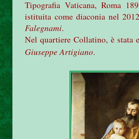
Tipografia Vaticana, Roma 189
istituita come diaconia nel 2012
Falegnami
.
Nel quartiere Collatino, è stata 
Giuseppe Artigiano
.