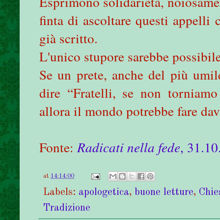
Esprimono solidarietà, noiosamen
finta di ascoltare questi appelli
già scritto.
L'unico stupore sarebbe possibile
Se un prete, anche del più umil
dire “Fratelli, se non torniamo
allora il mondo potrebbe fare dav
Fonte:
Radicati nella fede
, 31.1
at
14:14:00
Labels:
apologetica
,
buone letture
,
Chie
Tradizione