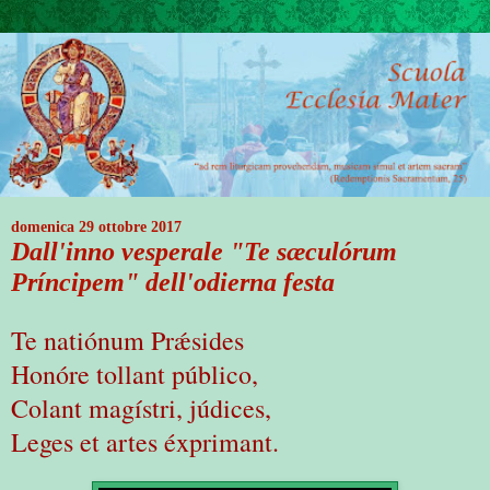
domenica 29 ottobre 2017
Dall'inno vesperale "Te sæculórum
Príncipem" dell'odierna festa
Te natiónum Prǽsides
Honóre tollant público,
Colant magístri, júdices,
Leges et artes éxprimant.