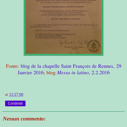
Fonte:
blog de la chapelle Saint François de Rennes, 29
Janvier 2016
; blog
Messa in latino
, 2.2.2016
at
13:27:00
Condividi
Nessun commento: