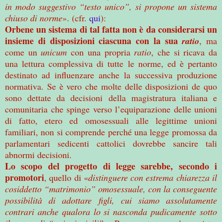
in modo suggestivo “testo unico”, si propone un sistema
chiuso di norme
». (cfr.
qui
):
Orbene un sistema di tal fatta non è da considerarsi un
insieme di disposizioni ciascuna con la sua
ratio
, ma
come un
unicum
con una propria
ratio
, che si ricava da
una lettura complessiva di tutte le norme, ed è pertanto
destinato ad influenzare anche la successiva produzione
normativa. Se è vero che molte delle disposizioni de quo
sono dettate da decisioni della magistratura italiana e
comunitaria che spinge verso l’equiparazione delle unioni
di fatto, etero ed omosessuali alle legittime unioni
familiari, non si comprende perché una legge promossa da
parlamentari sedicenti cattolici dovrebbe sancire tali
abnormi decisioni.
Lo scopo del progetto di legge sarebbe, secondo i
promotori
, quello di «
distinguere con estrema chiarezza il
cosiddetto “matrimonio” omosessuale, con la conseguente
possibilità di adottare figli, cui siamo assolutamente
contrari anche qualora lo si nasconda pudicamente sotto