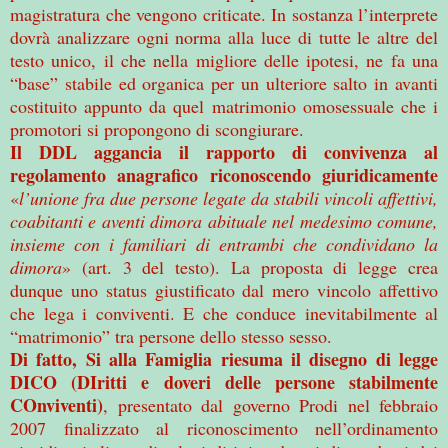
magistratura che vengono criticate. In sostanza l’interprete
dovrà analizzare ogni norma alla luce di tutte le altre del
testo unico, il che nella migliore delle ipotesi, ne fa una
“base” stabile ed organica per un ulteriore salto in avanti
costituito appunto da quel matrimonio omosessuale che i
promotori si propongono di scongiurare.
Il DDL aggancia il rapporto di convivenza al
regolamento anagrafico riconoscendo giuridicamente
«
l’unione fra due persone legate da stabili vincoli affettivi,
coabitanti e aventi dimora abituale nel medesimo comune,
insieme con i familiari di entrambi che condividano la
dimora
» (art. 3 del testo). La proposta di legge crea
dunque uno status giustificato dal mero vincolo affettivo
che lega i conviventi. E che conduce inevitabilmente al
“matrimonio” tra persone dello stesso sesso.
Di fatto, Si alla Famiglia riesuma il disegno di legge
DICO (DIritti e doveri delle persone stabilmente
COnviventi)
, presentato dal governo Prodi nel febbraio
2007 finalizzato al riconoscimento nell’ordinamento