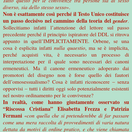
Tutto questo per le convivenze tra persone sia di sesso
diverso, sia dello stesso sesso
».
Non è esattamente così perché il Testo Unico costituisce
un passo decisivo nel cammino della teoria del
gender
.
Sollecitiamo infatti l’attenzione del lettore sul passo
precedente perché il principio ispiratore del DDL si ritrova
appunto in quell’IMPLICITAMENTE. Orbene, se una
cosa è esplicita infatti
nulla quaestio
, ma se è implicita,
perché acquisti vita, è necessario un processo di
interpretazione per il quale sono necessari dei canoni
ermeneutici. Ma il canone ermeneutico adoperato dai
promotori del disegno non è forse quello dei fautori
dell’omosessualismo? Cosa è infatti riconoscere – senza
opporvisi – tutti i diritti oggi solo potenzialmente esistenti
nel nostro ordinamento per le convivenze?
In realtà, come hanno giustamente osservato su
“Riscossa Cristiana” Elisabetta Frezza e Patrizia
Fermani
«
con quella che si pretenderebbe di far passare
come una mera raccolta di provvedimenti di varia natura
dettata da motivi di ordine pratico, e che viene chiamata