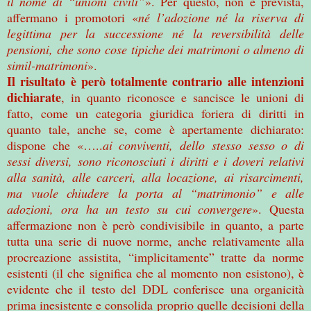
il nome di “unioni civili”
». Per questo, non è prevista,
affermano i promotori «
né l’adozione né la riserva di
legittima per la successione né la reversibilità delle
pensioni, che sono cose tipiche dei matrimoni o almeno di
simil-matrimoni
».
Il risultato è però totalmente contrario alle intenzioni
dichiarate
, in quanto riconosce e sancisce le unioni di
fatto, come un categoria giuridica foriera di diritti in
quanto tale, anche se, come è apertamente dichiarato:
dispone che «…..
ai conviventi, dello stesso sesso o di
sessi diversi, sono riconosciuti i diritti e i doveri relativi
alla sanità, alle carceri, alla locazione, ai risarcimenti,
ma vuole chiudere la porta al “matrimonio” e alle
adozioni, ora ha un testo su cui convergere
». Questa
affermazione non è però condivisibile in quanto, a parte
tutta una serie di nuove norme, anche relativamente alla
procreazione assistita, “implicitamente” tratte da norme
esistenti (il che significa che al momento non esistono), è
evidente che il testo del DDL conferisce una organicità
prima inesistente e consolida proprio quelle decisioni della